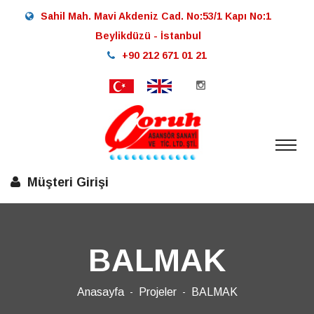
Sahil Mah. Mavi Akdeniz Cad. No:53/1 Kapı No:1
Beylikdüzü - İstanbul
+90 212 671 01 21
Müşteri Girişi
BALMAK
Anasayfa
Projeler
BALMAK