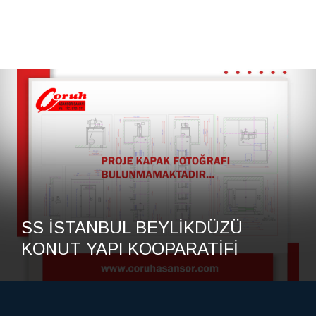
İSTANBUL BEYLİKDÜZÜ
UT YAPI KOOPARATİFİ
EME