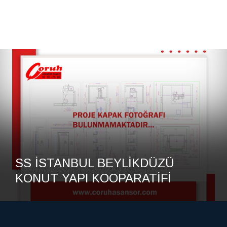
S İSTANBUL BEYLİKDÜZÜ
ONUT YAPI KOOPARATİFİ
E