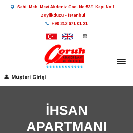
Sahil Mah. Mavi Akdeniz Cad. No:53/1 Kapı No:1
Beylikdüzü - İstanbul
+90 212 671 01 21
Müşteri Girişi
İHSAN
APARTMANI