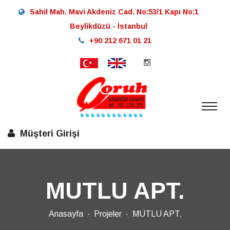
Sahil Mah. Mavi Akdeniz Cad. No:53/1 Kapı No:1
Beylikdüzü - İstanbul
+90 212 671 01 21
Müşteri Girişi
MUTLU APT.
Anasayfa
Projeler
MUTLU APT.